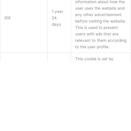
information about how the
user uses the website and
1 year
any other advertisement
IDE
24
before visiting the website.
days
This is used to present
users with ads that are
relevant to them according
to the user profile.
This cookie is set by
doubleclick.net. The
15
purpose of the cookie is to
test_cookie
minutes
determine if the user's
browser supports cookies.
Domain: .doubleclick.net
This cookie is set by
Youtube. Used to track the
5
information of the
VISITOR_INFO1_LIVE
months
embedded YouTube videos
27 days
on a website. Domain: